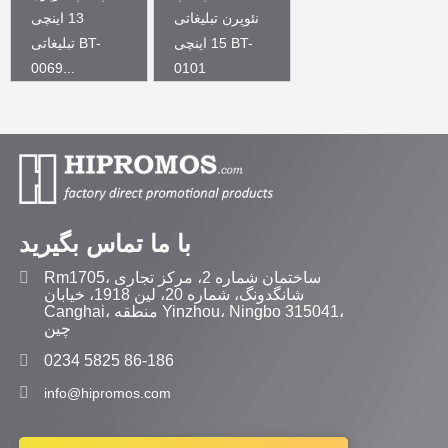
نئوپرن تبلیغاتی
13 اینچی
15 اینچی BT-
تبلیغاتی BT-
0069...
0101
با ما تماس بگیرید
Rm1705، ساختمان شماره 2، مرکز تجاری
شانگدونگ، شماره 20، لین 1918، خیابان
Canghai، منطقه Yinzhou، Ningbo 315041،
چین
0234 5825 86-186
info@hipromos.com