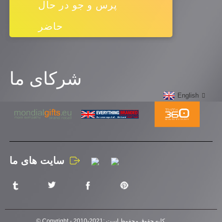
پرس و جو در حال
حاضر
شرکای ما
English
سایت های ما
© Copyright - 2010-2021: کلیه حقوق محفوظ است., , , , , , ,