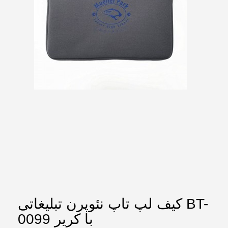
کیف لپ تاپ نئوپرن تبلیغاتی BT-
0099 با کریر