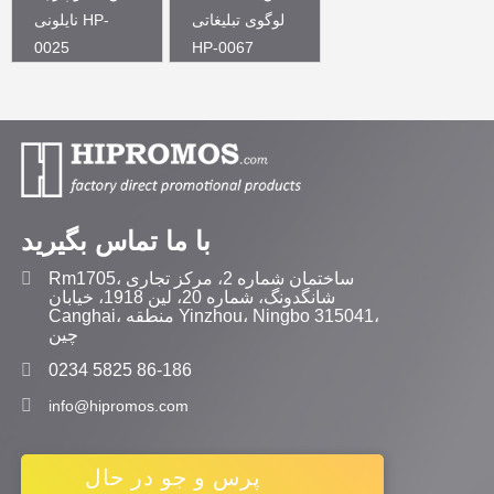
لوگوی تبلیغاتی
نایلونی HP-
0025
HP-0067
با ما تماس بگیرید
Rm1705، ساختمان شماره 2، مرکز تجاری
شانگدونگ، شماره 20، لین 1918، خیابان
Canghai، منطقه Yinzhou، Ningbo 315041،
چین
0234 5825 86-186
info@hipromos.com
پرس و جو در حال