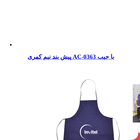
پیش بند نیم کمری AC-0363 با جیب