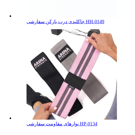
جاکلیدی درب بازکن سفارشی HH-0149
نوارهای مقاومت سفارشی HP-0134