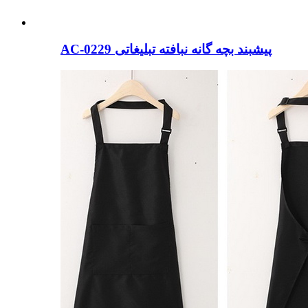
AC-0229 پیشبند بچه گانه نبافته تبلیغاتی