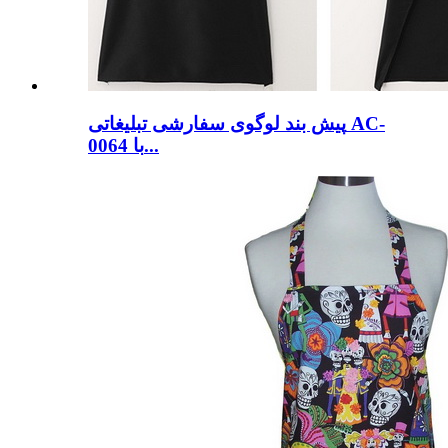
پیش بند لوگوی سفارشی تبلیغاتی AC-
0064 با...