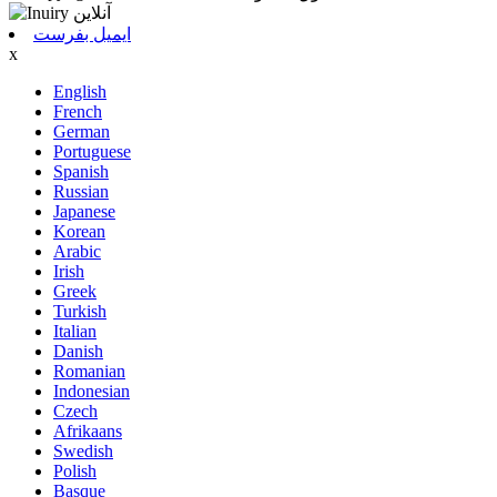
ایمیل بفرست
x
English
French
German
Portuguese
Spanish
Russian
Japanese
Korean
Arabic
Irish
Greek
Turkish
Italian
Danish
Romanian
Indonesian
Czech
Afrikaans
Swedish
Polish
Basque