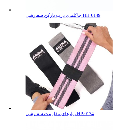
جاکلیدی درب بازکن سفارشی HH-0149
نوارهای مقاومت سفارشی HP-0134