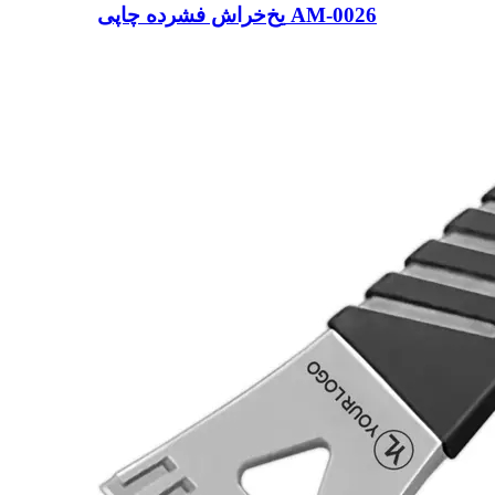
یخ‌خراش فشرده چاپی AM-0026