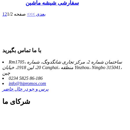
سفارشی شیشه ماشین
بعدی >
>>
صفحه 1/2
2
1
با ما تماس بگیرید
Rm1705، ساختمان شماره 2، مرکز تجاری شانگدونگ، شماره
20، لین 1918، خیابان Canghai، منطقه Yinzhou، Ningbo 315041،
چین
0234 5825 86-186
info@hipromos.com
پرس و جو در حال حاضر
شرکای ما