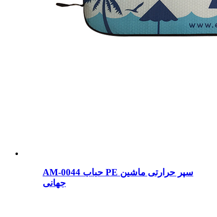
AM-0044 حباب PE سپر حرارتی ماشین
جهانی