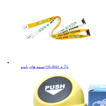
تسمه های بامبو OS-0041 با آرم