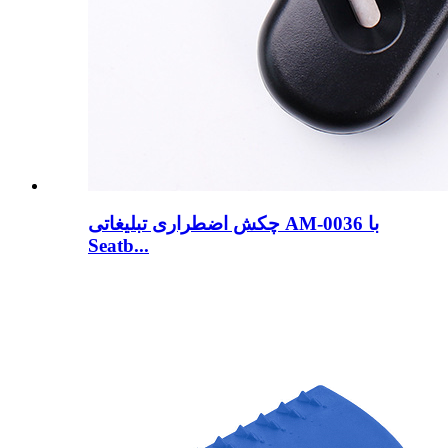
چکش اضطراری تبلیغاتی AM-0036 با
Seatb...