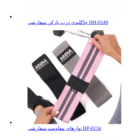
جاکلیدی درب بازکن سفارشی HH-0149
نوارهای مقاومت سفارشی HP-0134