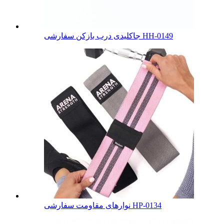
جاکلیدی درب بازکن سفارشی HH-0149
نوارهای مقاومت سفارشی HP-0134