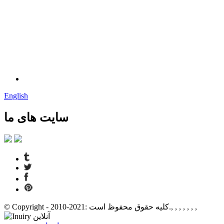
English
سایت های ما
© Copyright - 2010-2021: کلیه حقوق محفوظ است., , , , , , ,