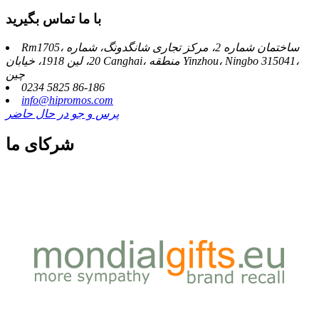
با ما تماس بگیرید
Rm1705، ساختمان شماره 2، مرکز تجاری شانگدونگ، شماره
20، لین 1918، خیابان Canghai، منطقه Yinzhou، Ningbo 315041،
چین
0234 5825 86-186
info@hipromos.com
پرس و جو در حال حاضر
شرکای ما