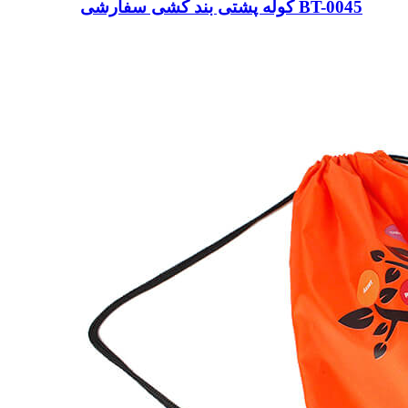
کوله پشتی بند کشی سفارشی BT-0045