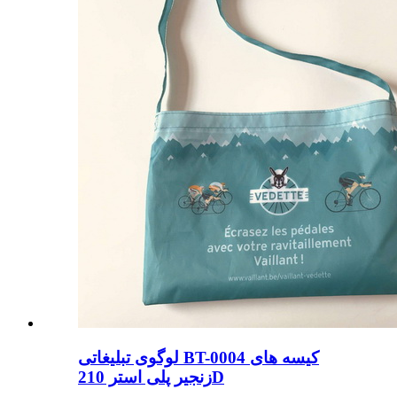
لوگوی تبلیغاتی BT-0004 کیسه های
زنجیر پلی استر 210D