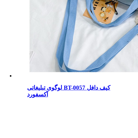
لوگوی تبلیغاتی BT-0057 کیف دافل
آکسفورد