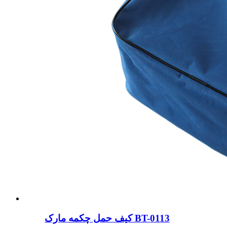
کیف حمل چکمه مارک BT-0113