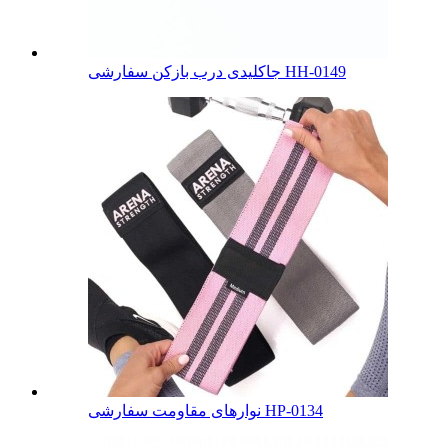
جاکلیدی درب بازکن سفارشی HH-0149
نوارهای مقاومت سفارشی HP-0134