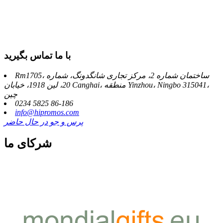
با ما تماس بگیرید
Rm1705، ساختمان شماره 2، مرکز تجاری شانگدونگ، شماره
20، لین 1918، خیابان Canghai، منطقه Yinzhou، Ningbo 315041،
چین
0234 5825 86-186
info@hipromos.com
پرس و جو در حال حاضر
شرکای ما