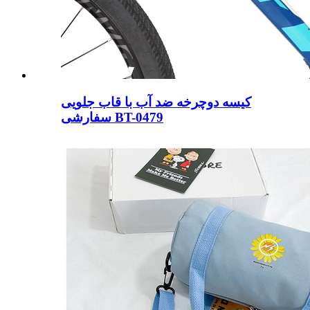
کیسه دوچرخه ضد آب با قاب جلویی
سفارشی BT-0479