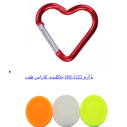
جاکلیدی کارابین قلب HH-1222 با آرم