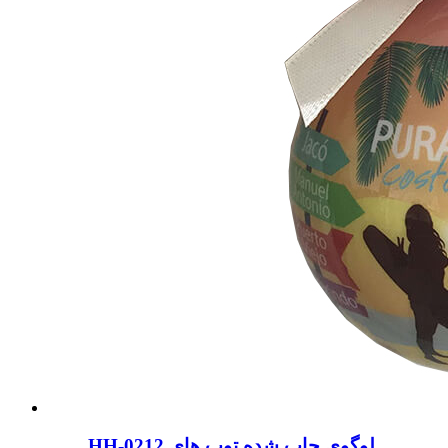
HH-0212 لوگوی چاپ شده توپ های