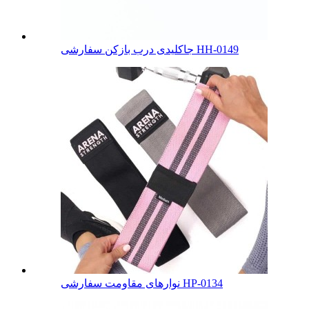
جاکلیدی درب بازکن سفارشی HH-0149
نوارهای مقاومت سفارشی HP-0134