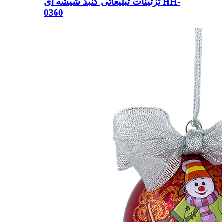
تزئینات تبلیغاتی گنبد شیشه ای HH-
0360