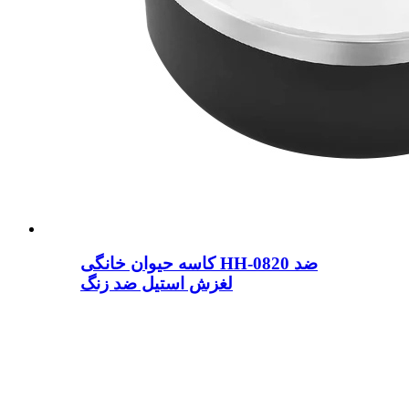
کاسه حیوان خانگی HH-0820 ضد
لغزش استیل ضد زنگ