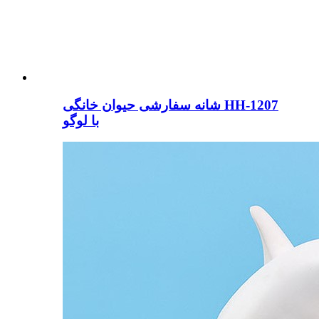
شانه سفارشی حیوان خانگی HH-1207
با لوگو