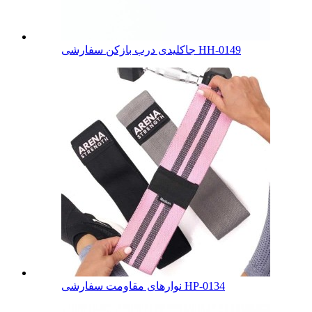
جاکلیدی درب بازکن سفارشی HH-0149
نوارهای مقاومت سفارشی HP-0134