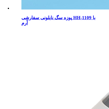
پوزه سگ نایلونی سفارشی HH-1109 با
آرم