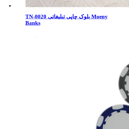
TN-0020 بلوک چاپی تبلیغاتی Moeny
Banks