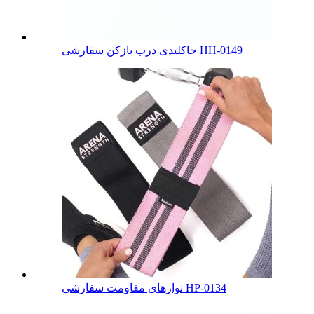
جاکلیدی درب بازکن سفارشی HH-0149
نوارهای مقاومت سفارشی HP-0134