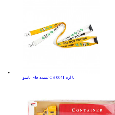
تسمه های بامبو OS-0041 با آرم