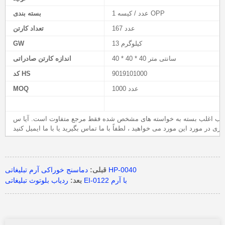
1 عدد / کیسه OPP
بسته بندی
167 عدد
تعداد کارتن
13 کیلوگرم
GW
40 * 40 * 40 سانتی متر
اندازه کارتن صادراتی
9019101000
کد HS
1000 عدد
MOQ
 اغلب بسته به خواسته های مشخص شده فقط مرجع متفاوت است. آیا س specificال
دماسنج خوراکی آرم تبلیغاتی HP-0040
قبلی:
ردیاب بلوتوث تبلیغاتی EI-0122 با آرم
بعد: