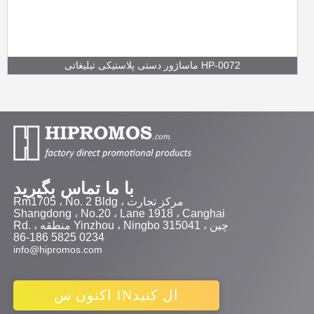
ماساژور دستی پلاستیکی تبلیغاتی HP-0072
با ما تماس بگیرید
Rm1705 ، No. 2 Bldg ، مرکز تجارت
Shangdong ، No.20 ، Lane 1918 ، Canghai
Rd. ، منطقه Yinzhou ، Ningbo 315041 ، چین
86-186 5825 0234
info@hipromos.com
اکنون س INال کنید