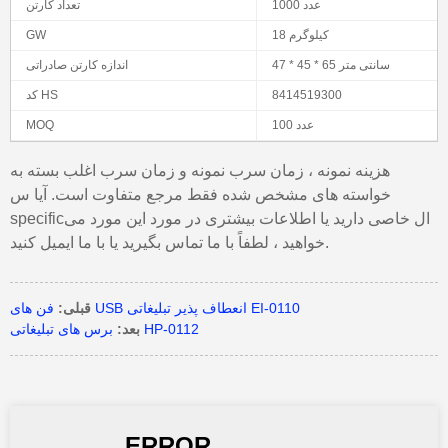
1000 عدد
تعداد کارتن
18 کیلوگرم
GW
47 * 45 * 65 سانتی متر
اندازه کارتن صادراتی
8414519300
کد HS
100 عدد
MOQ
هزینه نمونه ، زمان سرب نمونه و زمان سرب اغلب بسته به
خواسته های مشخص شده فقط مرجع متفاوت است. آیا س
specificال خاصی دارید یا اطلاعات بیشتری در مورد این مورد می
خواهید ، لطفاً با ما تماس بگیرید یا با ما ایمیل کنید.
فن های USB انعطاف پذیر تبلیغاتی EI-0110
قبلی:
برس های تبلیغاتی HP-0112
بعد: