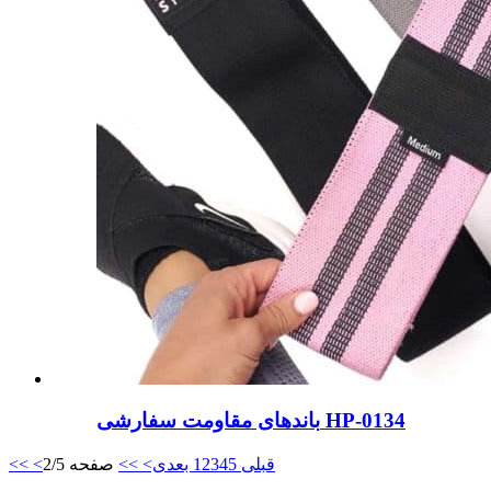
باندهای مقاومت سفارشی HP-0134
<قبلی
5
4
3
2
1
بعدی>
>>
صفحه 2/5
<<