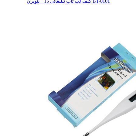
کیف لپ تاپ تبلیغاتی 15 ″ نئوپرن BT-0101