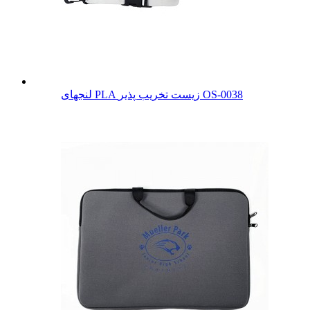
لنجهای PLA زیست تخریب پذیر OS-0038