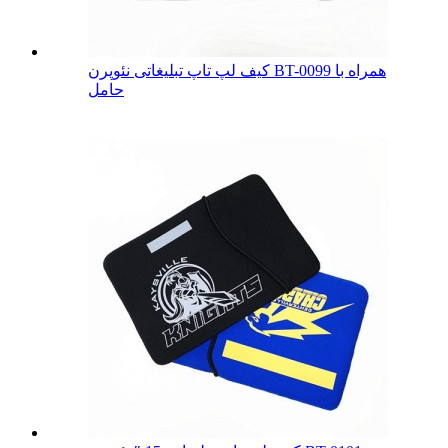
کیف لپ تاپ تبلیغاتی نئوپرن BT-0099 همراه با
حامل