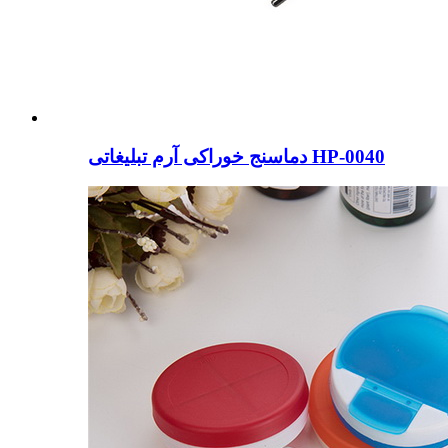
دماسنج خوراکی آرم تبلیغاتی HP-0040