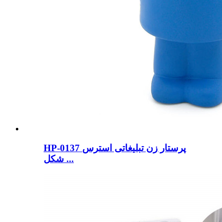
HP-0137 پرستار زن تبلیغاتی استرس
شکل ...