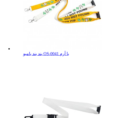
بند بند بامبو OS-0041 با آرم